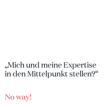
ABOUT ME
HOME
My story
COACHING
THE
CIRCLE
ABOUT
CLIENT
LOVE
„Mich und meine Expertise
in den Mittelpunkt stellen?“
No way!