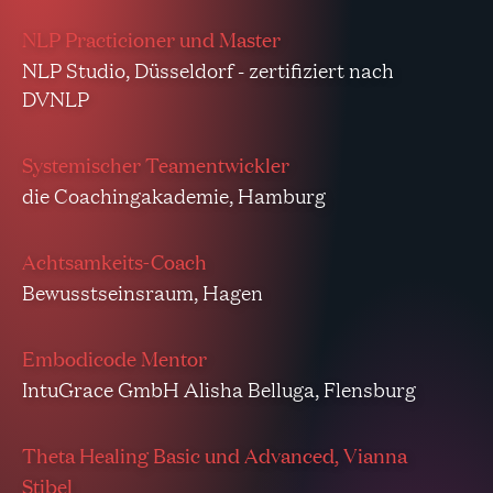
NLP Practicioner und Master
NLP Studio, Düsseldorf - zertifiziert nach
DVNLP
Systemischer Teamentwickler
die Coachingakademie, Hamburg
Achtsamkeits-Coach
Bewusstseinsraum, Hagen
Embodicode Mentor
IntuGrace GmbH Alisha Belluga, Flensburg
Theta Healing Basic und Advanced, Vianna
Stibel