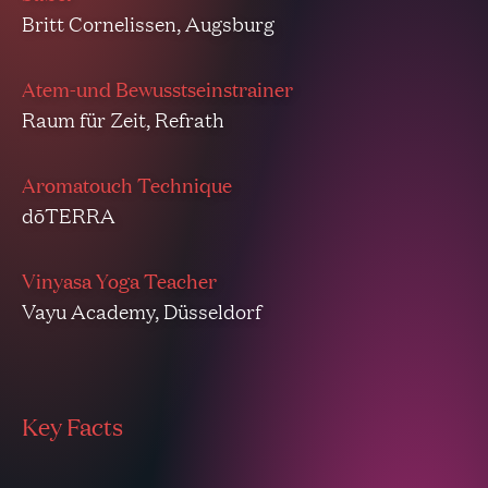
Britt Cornelissen, Augsburg
Atem-und Bewusstseinstrainer
Raum für Zeit, Refrath
Aromatouch Technique
dōTERRA
Vinyasa Yoga Teacher
Vayu Academy, Düsseldorf
Key Facts