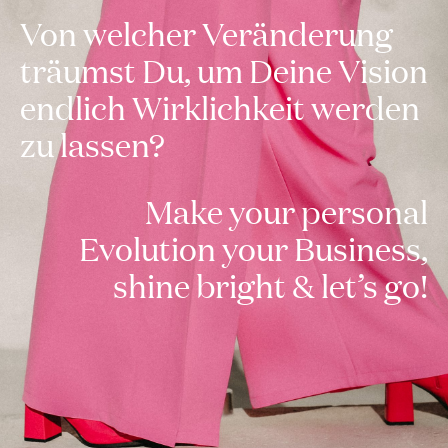
Von welcher Veränderung
träumst Du, um Deine Vision
endlich Wirklichkeit werden
zu lassen?
Make your personal
Evolution your Business,
shine bright & let’s go!